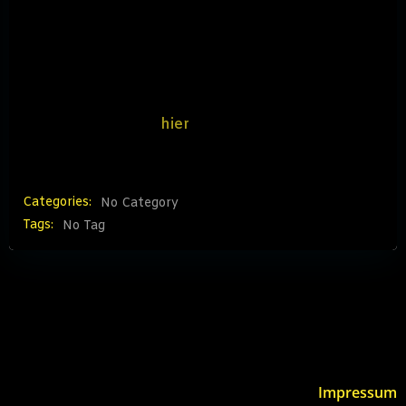
Themen, und Problemfelder (z.B. Kriminalität,
Gruppenbezogene Menschenfeindlichkeit, Klima,
Drogenkonsum) aufgemacht, gezeigt, das
Ehrenamt gefördert werden muss und das
zweckfreie Räume und Angebote fehlen. Genauere
Informationen sind
hier
nachzulesen. Eine
vollständige Veröffentlichung folgt.
Categories:
No Category
Tags:
No Tag
Impressum