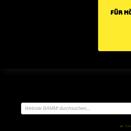
Für M
© 20