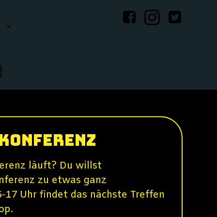
E
KONTAKT
SUCHE
!
dkonferenz
erenz läuft? Du willst
onferenz zu etwas ganz
17 Uhr findet das nächste Treffen
hop.