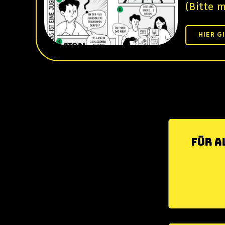
(Bitte m
HIER G
Für a