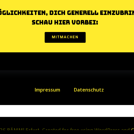
öglichkeiten, dich generell einzubri
schau hier vorbei:
MITMACHEN
Impressum
Datenschutz
C
26 BÄMM! Erfurt. Created for free using WordPress and