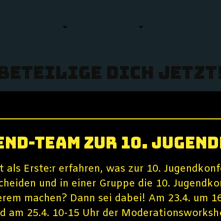
ÄMM! IN ERFURT
ÜBER BÄMM!
BÄMM! SERVIC
Beteilige dich jetzt
end-Team zur 10. Jugen
t als Erste:r erfahren, was zur 10. Jugendkonf
cheiden und in einer Gruppe die 10. Jugendk
rem machen? Dann sei dabei! Am 23.4. um 16-
nd am 25.4. 10-15 Uhr der Moderationsworks