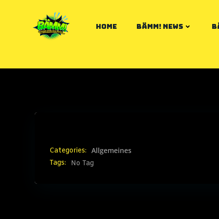
Zum
Inhalt
HOME
BÄMM! NEWS
B
springen
Allgemeines
Categories:
Tags:
No Tag