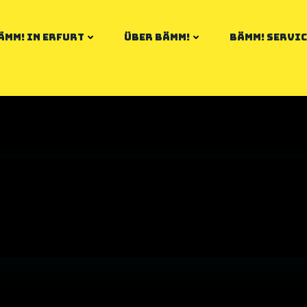
ÄMM! IN ERFURT
ÜBER BÄMM!
BÄMM! SERVIC