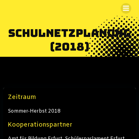
Zum
Inhalt
springen
Schulnetzplanung
(2018)
Zeitraum
Sommer-Herbst 2018
Kooperationspartner
Amt für Bildung Erfurt, Schülerparlament Erfurt,