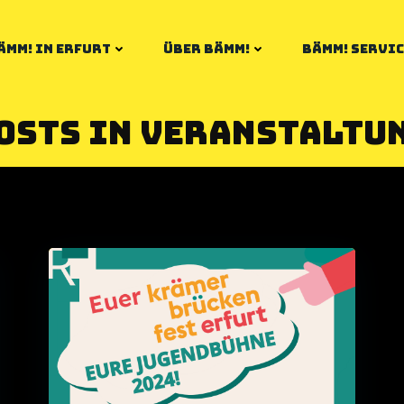
ÄMM! IN ERFURT
ÜBER BÄMM!
BÄMM! SERVIC
osts in Veranstaltu