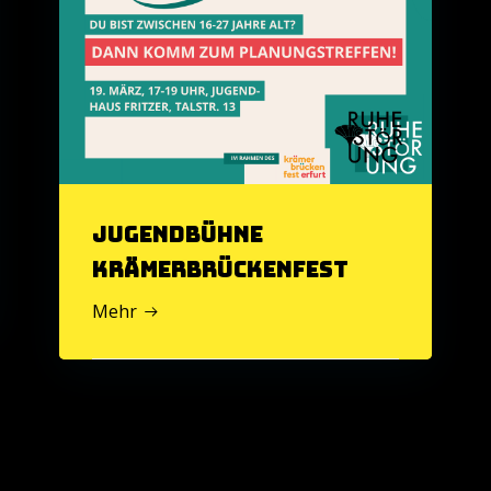
Jugendbühne
Krämerbrückenfest
Mehr