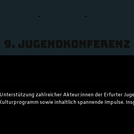
ÄMM! IN ERFURT
ÜBER BÄMM!
BÄMM! SERVIC
9. Jugendkonferenz
Unterstützung zahlreicher Akteur:innen der Erfurter Juge
s Kulturprogramm sowie inhaltlich spannende Impulse. In