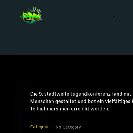
Zum
Inhalt
HOME
BÄMM! NEWS
B
springen
Die 9. stadtweite Jugendkonferenz fand mit 
Menschen gestaltet und bot ein vielfältige
Teilnehmer:innen erreicht werden.
Categories:
No Category