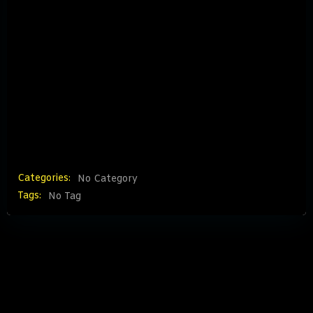
30.09.2021 die geplante Jugendumfrage
beleuchtet. Wo soll es hingehen, was braucht es
eigentlich? Viel wird in Erfurt über die
Lebenslagenbefragung von Kindern und
Jugendlichen in Erfahrung gebracht. Für die AG
Jugendvertreter:innen wurde über Schwerpunkte
geredet, die den bisher behandelten Themen
gerecht werden.
Categories:
No Category
Tags:
No Tag