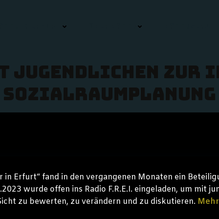
ÄMM! IN ERFURT
ÜBER BÄMM!
BÄMM! SERVIC
t Jugendlichen zur 
Sozialraumplanung
r in Erfurt“ fand in den vergangenen Monaten ein Beteilig
.2023 wurde offen ins Radio F.R.E.I. eingeladen, um mit j
Sicht zu bewerten, zu verändern und zu diskutieren.
Mehr 