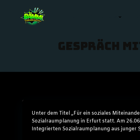
Zum
Inhalt
HOME
BÄMM! NEWS
B
springen
Gespräch mi
Unter dem Titel „Für ein soziales Miteinande
Sozialraumplanung in Erfurt statt. Am 26.06
Integrierten Sozialraumplanung aus junger 