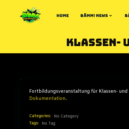
Zum
Inhalt
HOME
BÄMM! NEWS
B
springen
Klassen- 
Fortbildungsveranstaltung für Klassen- und 
Dokumentation.
Categories:
No Category
Tags:
No Tag