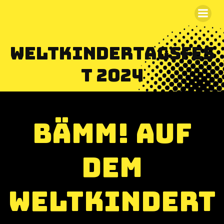
Zum
Inhalt
springen
Weltkindertagsfes
t 2024
BÄMM! auf
dem
Weltkindert