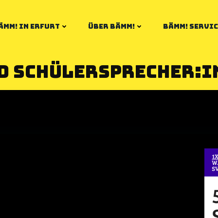
ÄMM! IN ERFURT
ÜBER BÄMM!
BÄMM! SERVIC
nd Schülersprecher:i