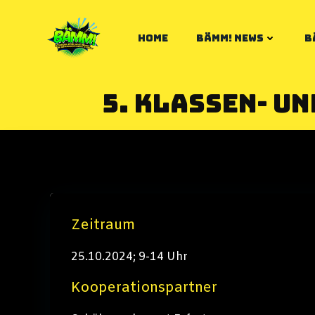
Zum
Inhalt
HOME
BÄMM! NEWS
B
springen
5. Klassen- u
Zeitraum
25.10.2024; 9-14 Uhr
Kooperationspartner