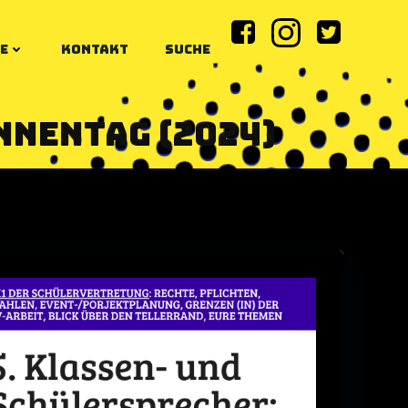
E
KONTAKT
SUCHE
nnentag (2024)