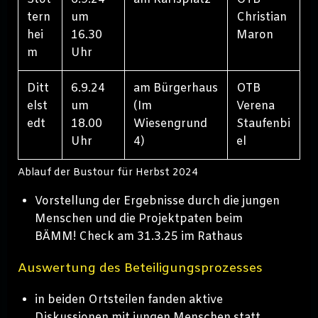
tern
um
Christian
hei
16.30
Maron
m
Uhr
Ditt
6.9.24
am Bürgerhaus
OTB
elst
um
(Im
Verena
edt
18.00
Wiesengrund
Staufenbi
Uhr
4)
el
Ablauf der Bustour für Herbst 2024
Vorstellung der Ergebnisse durch die jungen
Menschen und die Projektpaten beim
BÄMM! Check am 31.3.25 im Rathaus
Auswertung des Beteiligungsprozesses
in beiden Ortsteilen fanden aktive
Diskussionen mit jungen Menschen statt,