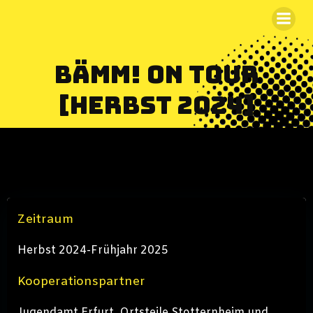
Zum
Inhalt
springen
BÄMM! on Tour
[Herbst 2024]
Zeitraum
Herbst 2024-Frühjahr 2025
Kooperationspartner
Jugendamt Erfurt, Ortsteile Stotternheim und