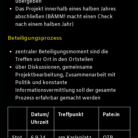
übergeben
Das Projekt innerhalb eines halben Jahres
abschließen (BÄMM! macht einen Check
nach einem halben Jahr)
Beteiligungsprozess
zentraler Beteiligungsmoment sind die
Treffen vor Ort in den Ortsteilen
über Diskussionen, gemeinsame
Projektbearbeitung, Zusammenarbeit mit
Politik und konstante
Informationsvermittlung soll der gesamte
Prozess erfahrbar gemacht werden
Datum/
Treffpunkt
Pate:in
Uhrzeit
Stot
6.9.24
am Karlsplatz
OTB