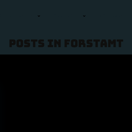
ÄMM! IN ERFURT
ÜBER BÄMM!
BÄMM! SERVIC
Posts in Forstamt