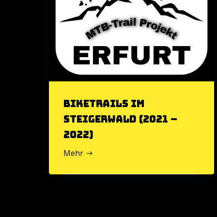
Biketrails im
Steigerwald (2021 –
2022)
Mehr