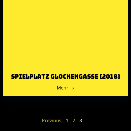
Spielplatz Glockengasse (2018)
Mehr
Posts
Posts
Page
Page
Previous
1
2
Page
3