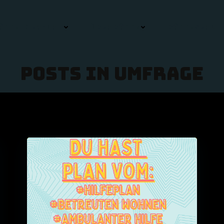
ÄMM! IN ERFURT
ÜBER BÄMM!
BÄMM! SERVIC
Posts in Umfrage