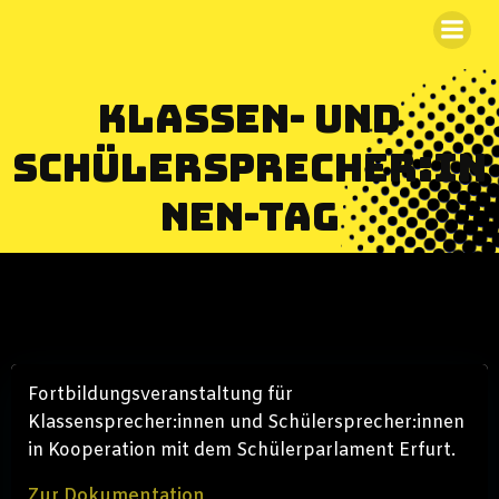
Zum
Inhalt
springen
Klassen- und
Schülersprecher:in
nen-Tag
Fortbildungsveranstaltung für
Klassensprecher:innen und Schülersprecher:innen
in Kooperation mit dem Schülerparlament Erfurt.
Zur Dokumentation